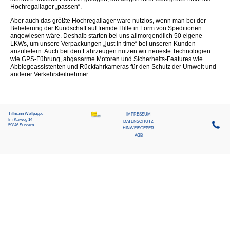
Hochregallager „passen“.
Aber auch das größte Hochregallager wäre nutzlos, wenn man bei der
Belieferung der Kundschaft auf fremde Hilfe in Form von Speditionen
angewiesen wäre. Deshalb starten bei uns allmorgendlich 50 eigene
LKWs, um unsere Verpackungen „just in time“ bei unseren Kunden
anzuliefern. Auch bei den Fahrzeugen nutzen wir neueste Technologien
wie GPS-Führung, abgasarme Motoren und Sicherheits-Features wie
Abbiegeassistenten und Rückfahrkameras für den Schutz der Umwelt und
anderer Verkehrsteilnehmer.
Tillmann Wellpappe
MEIN SUNDERN
IMPRESSUM
Im Karweg 14
DATENSCHUTZ
59846 Sundern
HINWEISGEBER
AGB