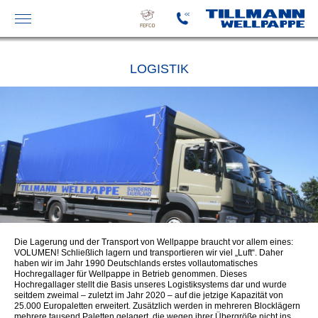
FEFCO-
KATALOG
LOGISTIK
Die Lagerung und der Transport von Wellpappe braucht vor allem eines:
VOLUMEN! Schließlich lagern und transportieren wir viel „Luft“. Daher
haben wir im Jahr 1990 Deutschlands erstes vollautomatisches
Hochregallager für Wellpappe in Betrieb genommen. Dieses
Hochregallager stellt die Basis unseres Logistiksystems dar und wurde
seitdem zweimal – zuletzt im Jahr 2020 – auf die jetzige Kapazität von
25.000 Europaletten erweitert. Zusätzlich werden in mehreren Blocklägern
mehrere tausend Paletten gelagert, die wegen ihrer Übergröße nicht ins