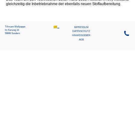
gleichzeitig die Inbetriebnahme der ebenfalls neuen Stoffaufbereitung.
Tillmann Wellpappe
MEIN SUNDERN
IMPRESSUM
Im Karweg 14
DATENSCHUTZ
59846 Sundern
HINWEISGEBER
AGB