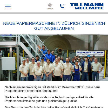
FEFCO-
KATALOG
NEUE PAPIERMASCHINE IN ZÜLPICH-SINZENICH
GUT ANGELAUFEN
Nach einem mehrwöchigen Stillstand ist im Dezember 2009 unsere neue
Papiermaschine erfolgreich angelaufen.
Die Maschine verfügt über modernste Technik und garantiert für alle
Papiersorten stets eine gute und gleichmäßige Qualität.
Das Team um den Technischen Leiter Hans-Josef Hellwich (4.v.r.) meisterte